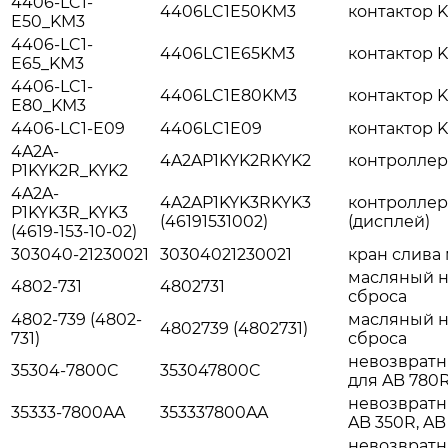
4406-LC1-
4406LC1E50KM3
контактор 
E50_KM3
4406-LC1-
4406LC1E65KM3
контактор 
E65_KM3
4406-LC1-
4406LC1E80KM3
контактор 
E80_KM3
4406-LC1-E09
4406LC1E09
контактор 
4A2A-
4A2AP1KYK2RKYK2
контроллер
P1KYK2R_KYK2
4A2A-
4A2AP1KYK3RKYK3
контроллер
P1KYK3R_KYK3
(46191531002)
(дисплей)
(4619-153-10-02)
303040-21230021
30304021230021
кран слива 
масляный н
4802-731
4802731
сброса
4802-739 (4802-
масляный н
4802739 (4802731)
731)
сброса
невозвратн
35304-7800C
353047800C
для AB 780R
невозвратн
35333-7800AA
353337800AA
AB 350R, AB
невозвратн