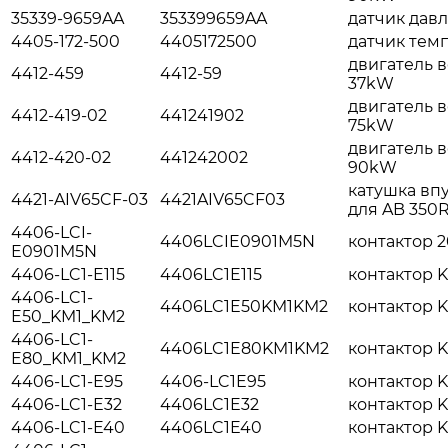
35339-9659AA
353399659AA
датчик дав
4405-172-500
4405172500
датчик тем
двигатель 
4412-459
4412-59
37kW
двигатель 
4412-419-02
441241902
75kW
двигатель 
4412-420-02
441242002
90kW
катушка вп
4421-AIV65CF-03
4421AIV65CF03
для AB 350R
4406-LCI-
4406LCIE0901M5N
контактор 
E0901M5N
4406-LC1-E115
4406LC1E115
контактор K
4406-LC1-
4406LC1E50KM1KM2
контактор K
E50_KM1_KM2
4406-LC1-
4406LC1E80KM1KM2
контактор K
E80_KM1_KM2
4406-LC1-E95
4406-LC1E95
контактор K
4406-LC1-E32
4406LC1E32
контактор 
4406-LC1-E40
4406LC1E40
контактор 