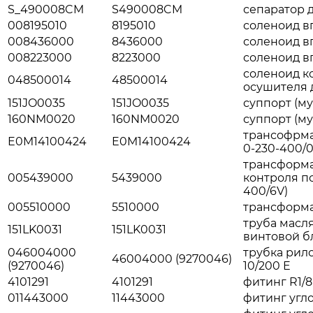
S_490008CM
S490008CM
сепаратор д
008195010
8195010
соленоид вп
008436000
8436000
соленоид вп
008223000
8223000
соленоид вп
соленоид к
048500014
48500014
осушителя 
151JO0035
151JO0035
суппорт (мул
160NM0020
160NM0020
суппорт (му
трансофрма
E0M14100424
E0M14100424
0-230-400/0-
трансформа
005439000
5439000
контроля п
400/6V)
005510000
5510000
трансформат
труба масля
151LK0031
151LK0031
винтовой бл
046004000
трубка рилс
46004000 (9270046)
(9270046)
10/200 E
4101291
4101291
фитинг R1/8 
011443000
11443000
фитинг угло