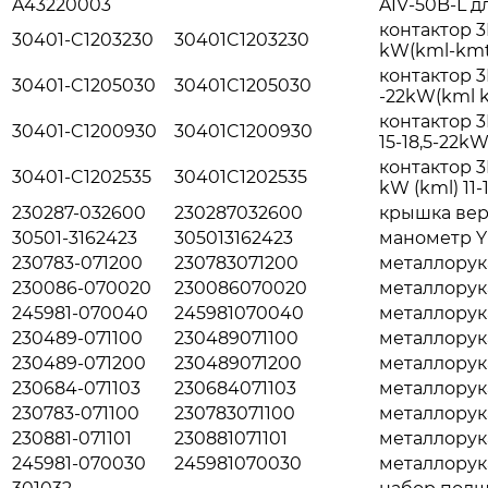
A43220003
AIV-50B-L д
контактор 3
30401-C1203230
30401C1203230
kW(kml-kmt)
контактор 3
30401-C1205030
30401C1205030
-22kW(kml 
контактор 3R
30401-C1200930
30401C1200930
15-18,5-22k
контактор 3
30401-C1202535
30401C1202535
kW (kml) 11-
230287-032600
230287032600
крышка вер
30501-3162423
305013162423
манометр YN
230783-071200
230783071200
металлорука
230086-070020
230086070020
металлорука
245981-070040
245981070040
металлорука
230489-071100
230489071100
металлорука
230489-071200
230489071200
металлорука
230684-071103
230684071103
металлорука
230783-071100
230783071100
металлорука
230881-071101
230881071101
металлорука
245981-070030
245981070030
металлорука