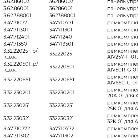
3.62.86003
36286003
панель упр
3.62.86001
36286001
панель упр
3.62.388001
362388001
панель упр
3.47.710771
347710771
ремкомлект 
3.47.711301
347711301
ремкомлект 
3.47.712401
347712401
ремкомлект
3.47.713501
347713501
ремкомлект
3.32.220251_р/
ремкомплек
332220251
к_в.к.
AIV25Y-F-01
3.32.220501_р/
ремкомплек
332220501
к_в.к.
AIV50R-G-01
ремкомплек
3.32.220651
332220651
AIV65C-G-01
ремкомплек
3.32.230201
332230201
20A-01 для 
ремкомплек
3.32.230251
332230251
25K-01 для 
ремкомплек
3.32.230321
332230321
32K-01 для 
3.47.710772
347710772
ремкомпле
3.47.711302
347711302
ремкомпле