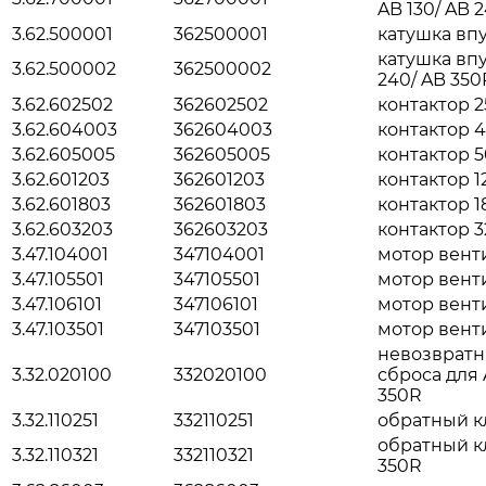
AB 130/ AB 
3.62.500001
362500001
катушка вп
катушка впу
3.62.500002
362500002
240/ AB 350
3.62.602502
362602502
контактор 
3.62.604003
362604003
контактор 
3.62.605005
362605005
контактор 
3.62.601203
362601203
контактор 1
3.62.601803
362601803
контактор 1
3.62.603203
362603203
контактор 3
3.47.104001
347104001
мотор венти
3.47.105501
347105501
мотор вент
3.47.106101
347106101
мотор вент
3.47.103501
347103501
мотор венти
невозвратн
3.32.020100
332020100
сброса для 
350R
3.32.110251
332110251
обратный к
обратный к
3.32.110321
332110321
350R