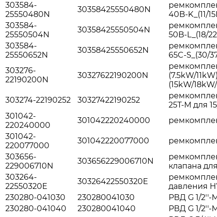
303584-
ремкомплек
30358425550480N
25550480N
40B-K_(11/1
303584-
ремкомплек
30358425550504N
25550504N
50B-L_(18/2
303584-
ремкомплек
30358425550652N
25550652N
65C-S_(30/3
ремкомплек
303276-
30327622190200N
(7.5kW/11kW)
22190200N
(15kW/18kW
ремкомплек
303274-22190252
30327422190252
25T-M для 1
301042-
301042220240000
ремкомплек
220240000
301042-
301042220077000
ремкомплек
220077000
303656-
ремкомплек
303656229006710N
229006710N
клапана для
303264-
ремкомплек
30326422550320E
22550320E
давления H
230280-041030
230280041030
РВД G 1/2''-
230280-041040
230280041040
РВД G 1/2''-