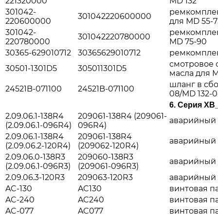
221320000
MD 132
301042-
ремкомплек
301042220600000
220600000
для MD 55-7
301042-
ремкомплек
301042220780000
220780000
MD 75-90
30365-629010712
30365629010712
ремкомплек
смотровое 
30501-1301D5
305011301D5
масла для M
шланг в сбо
24521B-071100
24521B-071100
08/MD 132-0
6.
Серия XB
2.09.06.1-138R4
209061-138R4 (209061-
аварийный к
(2.09.06.1-096R4)
096R4)
2.09.06.1-138R4
209061-138R4
аварийный к
(2.09.06.2-120R4)
(209062-120R4)
2.09.06.0-138R3
209060-138R3
аварийный к
(2.09.06.1-096R3)
(209061-096R3)
2.09.06.3-120R3
209063-120R3
аварийный к
AC-130
AC130
винтовая пар
AC-240
AC240
винтовая па
AC-077
AC077
винтовая пар