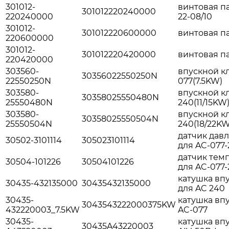
301012-
винтовая пар
301012220240000
220240000
22-08/10
301012-
301012220600000
винтовая п
220600000
301012-
301012220420000
винтовая па
220420000
303560-
впускной кл
30356022550250N
22550250N
077(7.5KW)
303580-
впускной к
30358025550480N
25550480N
240(11/15KW
303580-
впускной кл
30358025550504N
25550504N
240(18/22KW
датчик давл
30502-3101114
305023101114
для AC-077
датчик темп
30504-101226
30504101226
для AC-077
катушка вп
30435-432135000
30435432135000
для AC 240
30435-
катушка впу
3043543222000375KW
432220003_7.5KW
AC-077
30435-
катушка впу
30435A43220003