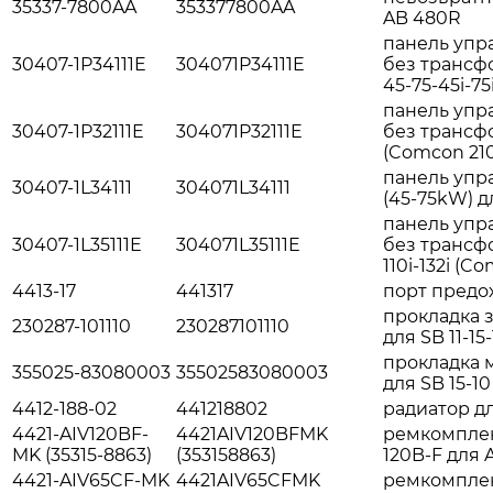
35337-7800AA
353377800AA
AB 480R
панель упр
30407-1P34111E
304071P34111E
без трансфо
45-75-45i-75
панель упр
30407-1P32111E
304071P32111E
без трансфо
(Comcon 210
панель упр
30407-1L34111
304071L34111
(45-75kW) 
панель упр
30407-1L35111E
304071L35111E
без трансфо
110i-132i (C
4413-17
441317
порт предо
прокладка 
230287-101110
230287101110
для SB 11-15-
прокладка 
355025-83080003
35502583080003
для SB 15-10
4412-188-02
441218802
радиатор д
4421-AIV120BF-
4421AIV120BFMK
ремкомплек
MK (35315-8863)
(353158863)
120B-F для 
4421-AIV65CF-MK
4421AIV65CFMK
ремкомплек