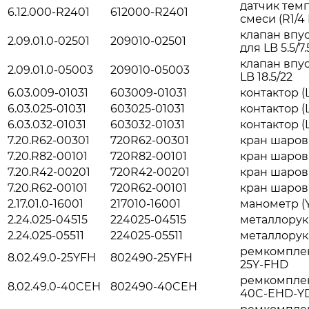
датчик тем
6.12.000-R2401
612000-R2401
смеси (R1/4
клапан впу
2.09.01.0-02501
209010-02501
для LB 5.5/7.
клапан впу
2.09.01.0-05003
209010-05003
LB 18.5/22
6.03.009-01031
603009-01031
контактор 
6.03.025-01031
603025-01031
контактор (
6.03.032-01031
603032-01031
контактор (
7.20.R62-00301
720R62-00301
кран шаров
7.20.R82-00101
720R82-00101
кран шаров
7.20.R42-00201
720R42-00201
кран шаровы
7.20.R62-00101
720R62-00101
кран шаров
2.17.01.0-16001
217010-16001
манометр (Y
2.24.025-04515
224025-04515
металлорука
2.24.025-05511
224025-05511
металлорука
ремкомплек
8.02.49.0-25YFH
802490-25YFH
25Y-FHD
ремкомплек
8.02.49.0-40CEH
802490-40CEH
40C-EHD-Y