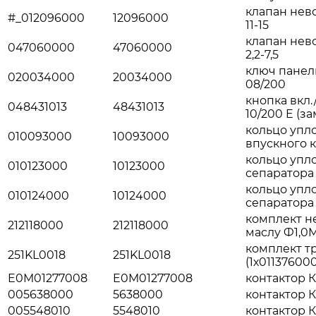
клапан нев
#_012096000
12096000
11-15
клапан нев
047060000
47060000
2,2-7,5
ключ панели
020034000
20034000
08/200
кнопка вкл.
048431013
48431013
10/200 E (з
кольцо упл
010093000
10093000
впускного к
кольцо упл
010123000
10123000
сепаратора 
кольцо упл
010124000
10124000
сепаратора 
комплект н
212118000
212118000
маслу Ф1,0M
комплект т
251KL0018
251KL0018
(1х01137600
E0M01277008
E0M01277008
контактор КМ
005638000
5638000
контактор КМ
005548010
5548010
контактор КМ