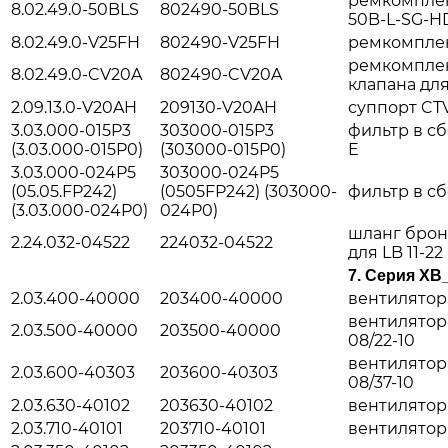
ремкомплек
8.02.49.0-50BLS
802490-50BLS
50B-L-SG-H
8.02.49.0-V25FH
802490-V25FH
ремкомплек
ремкомпле
8.02.49.0-CV20A
802490-CV20A
клапана для
2.09.13.0-V20AH
209130-V20AH
суппорт CTV
3.03.000-015P3
303000-015P3
фильтр в сбо
(3.03.000-015P0)
(303000-015P0)
E
3.03.000-024P5
303000-024P5
(05.05.FP242)
(0505FP242) (303000-
фильтр в сб
(3.03.000-024P0)
024P0)
шланг брон
2.24.032-04522
224032-04522
для LB 11-22
7.
Серия XB
2.03.400-40000
203400-40000
вентилятор 
вентилятор д
2.03.500-40000
203500-40000
08/22-10
вентилятор 
2.03.600-40303
203600-40303
08/37-10
2.03.630-40102
203630-40102
вентилятор 
2.03.710-40101
203710-40101
вентилятор 