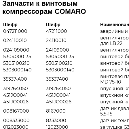
Запчасти к винтовым
компрессорам COMARO
Шифр
Шифр
Наименован
047211000
47211000
аварийный к
вентилятор
024110010
24110010
для LB 22
024109000
24109000
вентилятор 
5304000135
5304000135
винтовой бл
5305100210
5305100210
винтовой бл
5303000140
5303000140
винтовой бл
винтовая па
35337-A00
35337A00
MD 75-10
319264050
319264050
впускной кл
451JO0041
451JO0041
впускной кл
451JO0026
451JO0026
впускной кл
датчик давл
008167000
8167000
5,5-15
008333000
8333000
датчик тем
012023000
12023000
заглушка G3