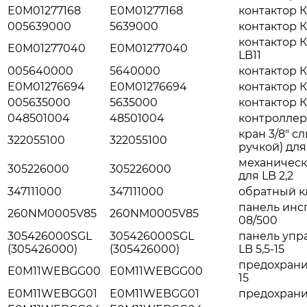
E0M01277168
E0M01277168
контактор К
005639000
5639000
контактор К
контактор КМ
E0M01277040
E0M01277040
LB11
005640000
5640000
контактор К
E0M01276694
E0M01276694
контактор К
005635000
5635000
контактор К
048501004
48501004
контроллер
кран 3/8" с
322055100
322055100
ручкой) для
механическ
305226000
305226000
для LB 2,2
347111000
347111000
обратный кл
панель инсп
260NM0005V85
260NM0005V85
08/500
305426000SGL
305426000SGL
панель упра
(305426000)
(305426000)
LB 5,5-15
предохранит
E0M11WEBGG00
E0M11WEBGG00
15
E0M11WEBGG01
E0M11WEBGG01
предохранит