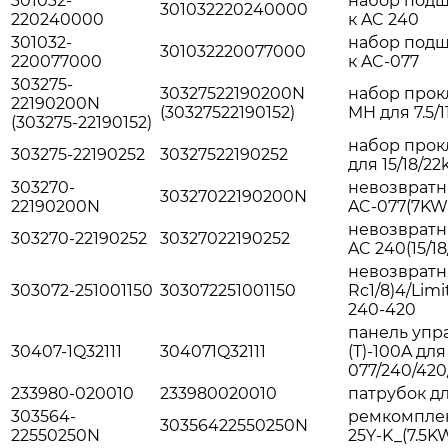
301032-
набор подш
301032220240000
220240000
к AC 240
301032-
набор подш
301032220077000
220077000
к AC-077
303275-
30327522190200N
набор прок
22190200N
(30327522190152)
MH для 7.5/
(303275-22190152)
набор прок
303275-22190252
30327522190252
для 15/18/2
303270-
невозвратн
30327022190200N
22190200N
AC-077(7KW
невозвратн
303270-22190252
30327022190252
AC 240(15/1
невозвратн
303072-251001150
303072251001150
Rc1/8)4/Limi
240-420
панель упр
30407-1Q32111
304071Q32111
(T)-100A для
077/240/42
233980-020010
233980020010
патрубок дл
303564-
ремкомплек
30356422550250N
22550250N
25Y-K_(7.5K