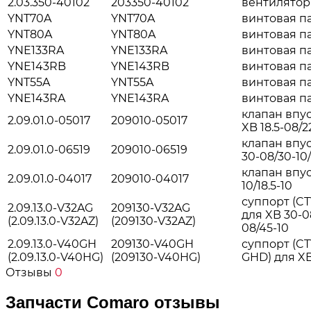
2.03.350-40102
203350-40102
вентилятор 
YNT70A
YNT70A
винтовая па
YNT80A
YNT80A
винтовая па
YNE133RA
YNE133RA
винтовая па
YNE143RB
YNE143RB
винтовая па
YNT55A
YNT55A
винтовая па
YNE143RA
YNE143RA
винтовая па
клапан впус
2.09.01.0-05017
209010-05017
XB 18.5-08/2
клапан впус
2.09.01.0-06519
209010-06519
30-08/30-10/
клапан впус
2.09.01.0-04017
209010-04017
10/18.5-10
суппорт (C
2.09.13.0-V32AG
209130-V32AG
для XB 30-08
(2.09.13.0-V32AZ)
(209130-V32AZ)
08/45-10
2.09.13.0-V40GH
209130-V40GH
суппорт (C
(2.09.13.0-V40HG)
(209130-V40HG)
GHD) для XB
Отзывы
0
Запчасти Comaro отзывы