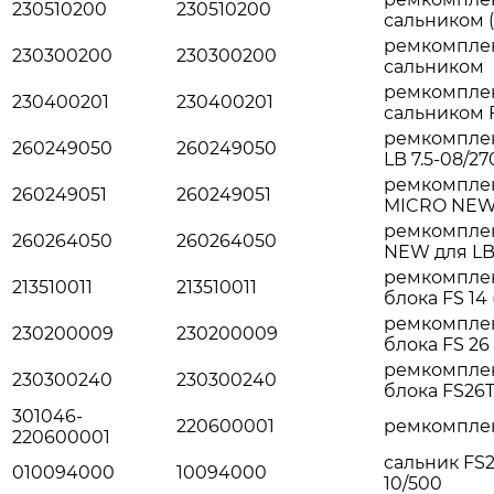
230510200
230510200
сальником (
ремкомплек
230300200
230300200
сальником
ремкомплек
230400201
230400201
сальником F
ремкомплек
260249050
260249050
LB 7.5-08/27
ремкомплект
260249051
260249051
MICRO NEW 
ремкомплек
260264050
260264050
NEW для LB 
ремкомплек
213510011
213510011
блока FS 14 
ремкомплек
230200009
230200009
блока FS 26
ремкомплек
230300240
230300240
блока FS26
301046-
220600001
ремкомплек
220600001
сальник FS2
010094000
10094000
10/500