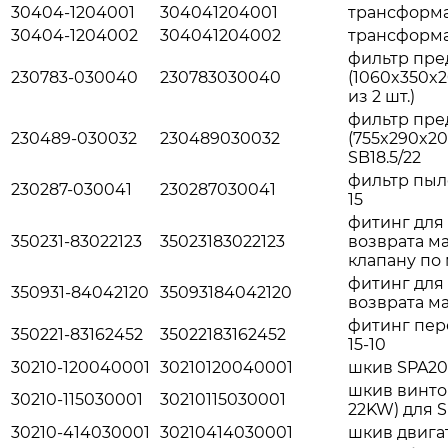
30404-1204001
304041204001
трансформа
30404-1204002
304041204002
трансформа
фильтр пре
230783-030040
230783030040
(1060x350x2
из 2 шт.)
фильтр пре
230489-030032
230489030032
(755x290x20)
SB18.5/22
фильтр пыле
230287-030041
230287030041
15
фитинг для
350231-83022123
35023183022123
возврата м
клапану по
фитинг для
350931-84042120
35093184042120
возврата ма
фитинг пер
350221-83162452
35022183162452
15-10
30210-120040001
30210120040001
шкив SPA20
шкив винтов
30210-115030001
30210115030001
22KW) для S
30210-414030001
30210414030001
шкив двигат