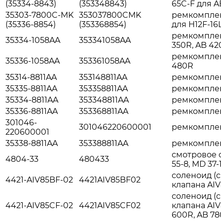
(35334-8843)
(353348843)
65C-F для A
35303-7800C-MK
353037800CMK
ремкомплек
(35336-8854)
(353368854)
для H12F-16
ремкомплек
35334-1058AA
353341058AA
350R, AB 42
ремкомплек
35336-1058AA
353361058AA
480R
35314-8811AA
353148811AA
ремкомплек
35335-8811AA
353358811AA
ремкомплек
35334-8811AA
353348811AA
ремкомплек
35336-8811AA
353368811AA
ремкомплек
301046-
301046220600001
ремкомплек
220600001
35338-8811AA
353388811AA
ремкомплек
смотровое 
4804-33
480433
55-8, MD 37-
соленоид (с
4421-AIV85BF-02
4421AIV85BF02
клапана AI
соленоид (с
4421-AIV85CF-02
4421AIV85CF02
клапана AIV
600R, AB 7