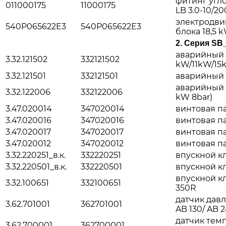
фитинг угл
011000175
11000175
LB 3.0-10/20
электродви
540P065622E3
540P065622E3
блока 18,5 
2. Серия SB
аварийный к
3.32.121502
332121502
kW/11kW/15k
3.32.121501
332121501
аварийный к
аварийный к
3.32.122006
332122006
kW 8bar)
3.47.020014
347020014
винтовая па
3.47.020016
347020016
винтовая па
3.47.020017
347020017
винтовая па
3.47.020012
347020012
винтовая пар
3.32.220251_в.к.
332220251
впускной кл
3.32.220501_в.к.
332220501
впускной кл
впускной к
3.32.100651
332100651
350R
датчик давл
3.62.701001
362701001
AB 130/ AB 
датчик темп
3.62.700001
362700001