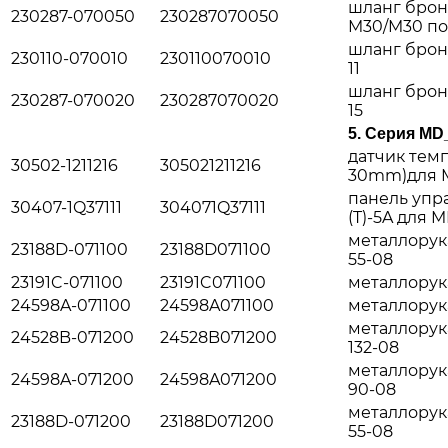
шланг брон
230287-070050
230287070050
M30/M30 поз
шланг брон
230110-070010
230110070010
11
шланг брон
230287-070020
230287070020
15
5.
Серия MD
датчик темп
30502-1211216
305021211216
30mm)для M
панель упр
30407-1Q37111
304071Q37111
(T)-5A для M
металлорука
23188D-071100
23188D071100
55-08
23191C-071100
23191C071100
металлорука
24598A-071100
24598A071100
металлорука
металлорука
24528B-071200
24528B071200
132-08
металлорук
24598A-071200
24598A071200
90-08
металлорук
23188D-071200
23188D071200
55-08