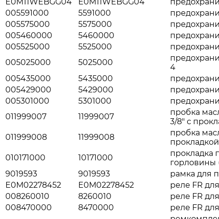
E0M11WEBGG04
E0M11WEBGG04
предохранит
005591000
5591000
предохранит
005575000
5575000
предохранит
005460000
5460000
предохраните
005525000
5525000
предохранит
предохранит
005025000
5025000
4
005435000
5435000
предохранит
005429000
5429000
предохранит
005301000
5301000
предохранит
пробка мас
011999007
11999007
3/8" с прок
пробка мас
011999008
11999008
прокладкой 
прокладка 
010171000
10171000
горловины (
9019593
9019593
рамка для 
E0M02278452
E0M02278452
реле FR для 
008260010
8260010
реле FR для
008470000
8470000
реле FR для 
ремкомплект