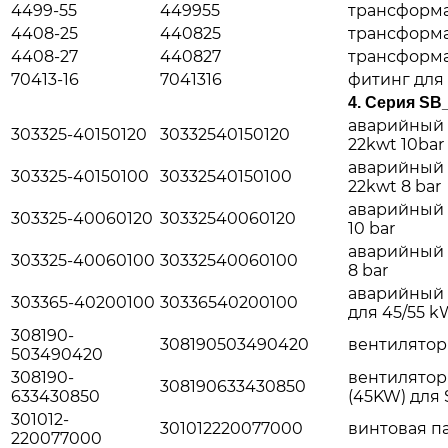
4499-55
449955
трансформа
4408-25
440825
трансформа
4408-27
440827
трансформа
70413-16
7041316
фитинг для
4.
Серия SB
аварийный 
303325-40150120
30332540150120
22kwt 10bar
аварийный 
303325-40150100
30332540150100
22kwt 8 bar
аварийный 
303325-40060120
30332540060120
10 bar
аварийный 
303325-40060100
30332540060100
8 bar
аварийный 
303365-40200100
30336540200100
для 45/55 k
308190-
308190503490420
вентилятор
503490420
308190-
вентилятор
308190633430850
633430850
(45KW) для 
301012-
301012220077000
винтовая па
220077000