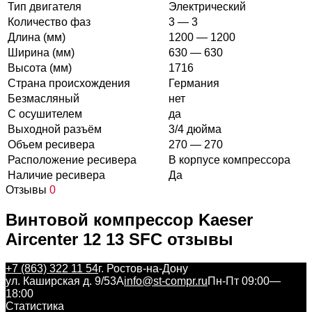
Тип двигателя
Электрический
Количество фаз
3 — 3
Длина (мм)
1200 — 1200
Ширина (мм)
630 — 630
Высота (мм)
1716
Страна происхождения
Германия
Безмасляный
нет
С осушителем
да
Выходной разъём
3/4 дюйма
Объем ресивера
270 — 270
Расположение ресивера
В корпусе компрессора
Наличие ресивера
Да
Отзывы
0
Винтовой компрессор Kaeser
Aircenter 12 13 SFC отзывы
+7 (863) 322 11 54
г. Ростов-на-Дону
ул. Каширская д. 9/53А
info@st-compr.ru
Пн-Пт 09:00—
18:00
Статистика